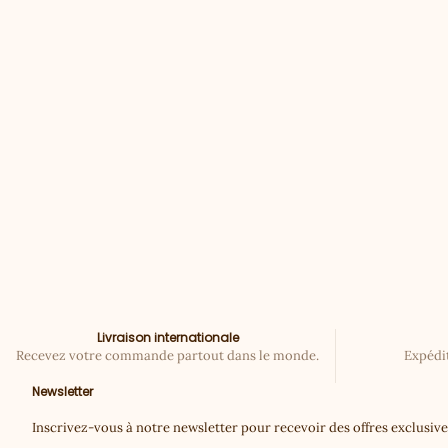
Lait corps - 30ml
Prix de vente
€9,00
Livraison internationale
Recevez votre commande partout dans le monde.
Expédit
Newsletter
Inscrivez‑vous à notre newsletter pour recevoir des offres exclusive