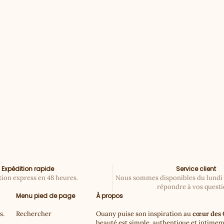
Lait corps- 100ml
Prix de vente
€18,00
Expédition rapide
Service client
ion express en 48 heures.
Nous sommes disponibles du lundi
répondre à vos questi
Menu pied de page
À propos
s.
Rechercher
Ouany puise son inspiration au
cœur des 
beauté est simple, authentique et intimeme