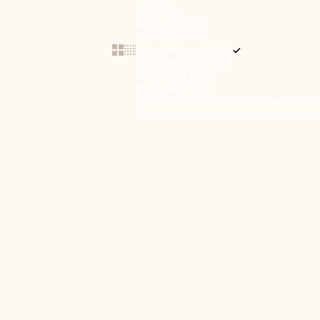
En vedette
Le plus pertinent
Meilleures ventes
Show cards bigger
Show cards smaller
Alphabétique, de A à Z
Alphabétique, de Z à A
Prix: faible à élevé
Prix: élevé à faible
Date, de la plus ancienne à la plus récente
Date, de la plus récente à la plus ancienne
EN RUPTURE