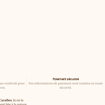
Paiement sécurisé
 au vendredi pour
Vos informations de paiement sont traitées en toute
ons.
sécurité.
Caraïbes
, là où la
nt liée à la nature.